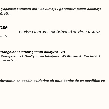
iz yaşamak mümkün mü? Sevilmeyi , görülmeyi,takdir edilmeyi
eti...
MLER
LE BİÇİMİNDEKİ DEYİMLER Adet
an b...
Prangalar Eskittim"şiirinin hikâyesi ..✍️
Prangalar Eskittim"şiirinin hikâyesi ..✍️ Ahmed Arif’in büyük
ına asla...
biyatının en seçkin şairlerine ait olup benim de en sevdiğim ve