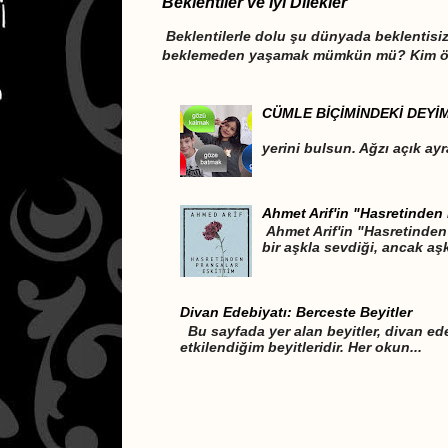
Beklentiler ve İyi Dilekler
Beklentilerle dolu şu dünyada beklentis
beklemeden yaşamak mümkün mü? Kim öğr
CÜMLE BİÇİMİNDEKİ DEYİ
DEYİMLER CÜM
yerini bulsun. Ağzı açık ayr
Ahmet Arif'in "Hasretinden 
Ahmet Arif'in "Hasretinden 
bir aşkla sevdiği, ancak aşk
Divan Edebiyatı: Berceste Beyitler
Bu sayfada yer alan beyitler, divan ede
etkilendiğim beyitleridir. Her okun...