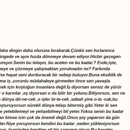
daha dingin daha oluruna bırakarak.Çünkü sen hızlanınca
üngede ve aynı hızda dönmeye devam ediyor.Hicbir gezegen
mıyor.Senin bu telaşın, bu acelen ne bu kadar.? Evde,işte,
lletmeye ve çözmeye çalışmaktan yorulmadın mı? Farkında
lse hayat seni durduracak bir sebep buluyor.Buna eksiklik de
Ama iş ,zorunlu müdahaleye girmeden önce sen yavaşla
mek için koştuğun insanlara değil.İş diyorsan sensiz de yürür
o karınlar ,eş diyorsan o da bilir bir yolunu.Biliyorsun, sen ne
dünya dö-ne-cek ,o işler bi-te-cek ,sabah yine o-la -cak,bu
turuyorsun sürekli dünya telaşı bitermiş gibi.Yeter ki sen
 yetebilemeyi ve yetişebilmeyi bil yeter.Yoksa senin bu kadar
lman kimse icin çok da önemli değil.Onca şey yaparsın da gün
rler.Niye yoruyorsun kendini bu kadar ,neden yükleniyorsun
alsın ,bugünden kendine ait bir zamanın olsun.Bu hayatın