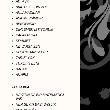
ADI AŞK
AKIL DEĞİLDİR ADI
ANLAMADILAR
AŞK MEVSİMDİR
BENDENDİR
DİNLEMEK İSTİYORUM
KALAKALDIM
KIYAMET
NE VARSA SEN
RUHUMDAN SEBEP
TARİFİ YOK
TÜKETTİ BENİ
BABAM
ANNEM
YAZILARIM
HAYATIN DA BİR MATEMATİĞİ
VAR
HER ŞEYİN BAŞI SAĞLIK