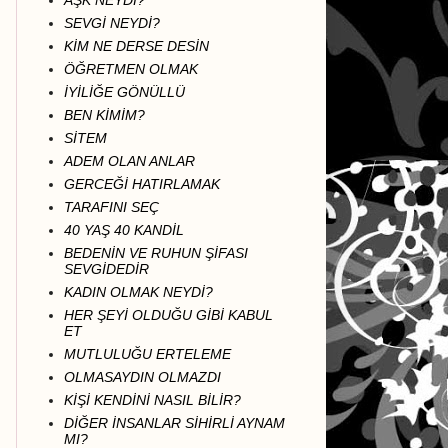
AŞK NEYDİ?
SEVGİ NEYDİ?
KİM NE DERSE DESİN
ÖĞRETMEN OLMAK
İYİLİĞE GÖNÜLLÜ
BEN KİMİM?
SİTEM
ADEM OLAN ANLAR
GERCEĞİ HATIRLAMAK
TARAFINI SEÇ
40 YAŞ 40 KANDİL
BEDENİN VE RUHUN ŞİFASI
SEVGİDEDİR
KADIN OLMAK NEYDİ?
HER ŞEYİ OLDUĞU GİBİ KABUL
ET
MUTLULUĞU ERTELEME
OLMASAYDIN OLMAZDI
KİŞİ KENDİNİ NASIL BİLİR?
DİĞER İNSANLAR SİHİRLİ AYNAM
MI?