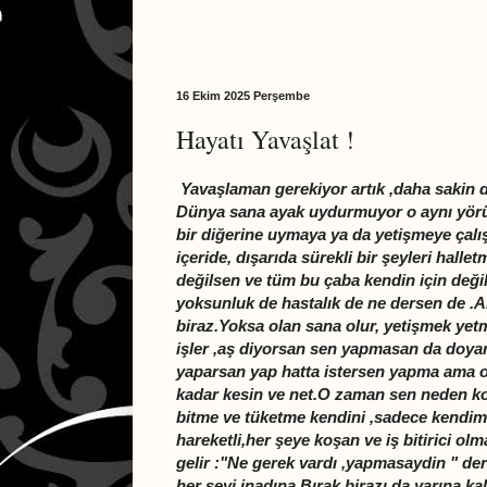
16 Ekim 2025 Perşembe
Hayatı Yavaşlat !
Yavaşlaman gerekiyor artık ,daha sakin 
Dünya sana ayak uydurmuyor o aynı yör
bir diğerine uymaya ya da yetişmeye çalış
içeride, dışarıda sürekli bir şeyleri ha
değilsen ve tüm bu çaba kendin için deği
yoksunluk de hastalık de ne dersen de .
biraz.Yoksa olan sana olur, yetişmek yet
işler ,aş diyorsan sen yapmasan da doyar 
yaparsan yap hatta istersen yapma ama o 
kadar kesin ve net.O zaman sen neden koş
bitme ve tüketme kendini ,sadece kendime
hareketli,her şeye koşan ve iş bitirici o
gelir :"Ne gerek vardı ,yapmasaydin " de
her şeyi inadına.Bırak birazı da yarına k