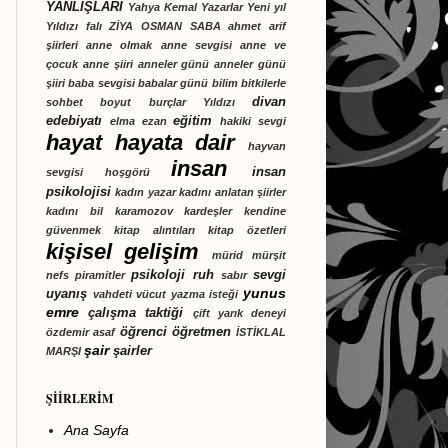
YANLIŞLARI
Yahya Kemal
Yazarlar
Yeni yıl
Yıldızı falı
ZİYA OSMAN SABA
ahmet arif
şiirleri
anne olmak
anne sevgisi
anne ve
çocuk
anne şiiri
anneler günü
anneler günü
şiiri
baba sevgisi
babalar günü
bilim
bitkilerle
divan
sohbet
boyut
burçlar Yıldızı
edebiyatı
eğitim
elma
ezan
hakiki sevgi
hayat
hayata dair
hayvan
insan
insan
sevgisi
hoşgörü
psikolojisi
kadın yazar
kadını anlatan şiirler
kadını bil
karamozov kardeşler
kendine
güvenmek
kitap alıntıları
kitap özetleri
kişisel gelişim
mürid
mürşit
psikoloji
ruh
sevgi
nefs
piramitler
sabır
yunus
uyanış
vahdeti vücut
yazma isteği
emre
çalışma taktiği
çift yarık deneyi
öğrenci
öğretmen
özdemir asaf
İSTİKLAL
şair
şairler
MARŞI
ŞİİRLERİM
Ana Sayfa