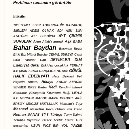
Profilimin tamamını görüntüle
Etiketler
100 TEMEL ESER
ABDURRAHİM KARAKOÇ
ŞİİRLERİ
ADEM OLMAK
ADI AŞK ŞİİRİ
AYT ÇIKMIŞ
ATATÜRK
AYT EDEBİYAT
SORULAR
Aşk
Alem
Allah'ı anmak
BABA
Bahar Baydan
Besmele
Beyin
Bitki
Biz bilinci
Burçlar
CEMAL SÜREYA
Cahit
DEYİMLER
DUA
Sıtkı Tarancı
Can
Edebiyat dersi
Eskiden çocukluk
FERHAT
GÖNÜL
İLE ŞİRİN
Fuzuli
GENÇLİĞE HİTABE
HALK EDEBİYATI
Hacı Bektaşi Veli
Hikaye
Hayatin Anlamı
KADIN
KENDİNİ
Kedi
SEVMEK
KPSS
Kader
Kendini bilmek
Kendinle yüzleşmek
Kuantum fiziği
LEYLA
İLE MECNUN
MADDE
MANA
MEHMET AKİF
ERSOY
MUCİZE
MUTLULUK
Mantıku't Tayr
Mesnevi
Nasrettin hoca
Orhan veli
Osho
Roman
SANAT
TYT Türkçe
Tanrı Daima
Tebdil-i Kıyafetle Gezer
Tevfik Fikret
Türk
YAZIM
destanları
UZUN İNCE BİR YOL