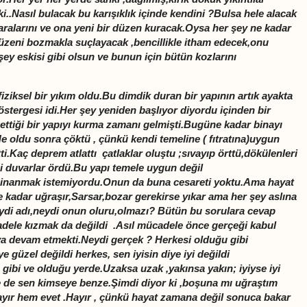
ki..Nasıl bulacak bu karışıklık içinde kendini ?Bulsa hele alacak
ralarını ve ona yeni bir düzen kuracak.Oysa her şey ne kadar
üzeni bozmakla suçlayacak ,bencillikle itham edecek,onu
şey eskisi gibi olsun ve bunun için bütün kozlarını
ziksel bir yıkım oldu.Bu dimdik duran bir yapının artık ayakta
stergesi idi.Her şey yeniden başlıyor diyordu içinden bir
 ettiği bir yapıyı kurma zamanı gelmişti.Bugüne kadar binayı
e oldu sonra çöktü , çünkü kendi temeline ( fıtratına)uygun
i.Kaç deprem atlattı çatlaklar oluştu ;sıvayıp örttü,dökülenleri
eni duvarlar ördü.Bu yapı temele uygun değil
 inanmak istemiyordu.Onun da buna cesareti yoktu.Ama hayat
e kadar uğraşır,Sarsar,bozar gerekirse yıkar ama her şey aslına
i adı,neydi onun oluru,olmazı? Bütün bu sorulara cevap
dele kızmak da değildi .Asıl mücadele önce gerçeği kabul
a devam etmekti.Neydi gerçek ? Herkesi olduğu gibi
 güzel değildi herkes, sen iyisin diye iyi değildi
gibi ve olduğu yerde.Uzaksa uzak ,yakınsa yakın; iyiyse iyi
 de sen kimseye benze.Şimdi diyor ki ,boşuna mı uğraştım
ayır hem evet .Hayır , çünkü hayat zamana değil sonuca bakar