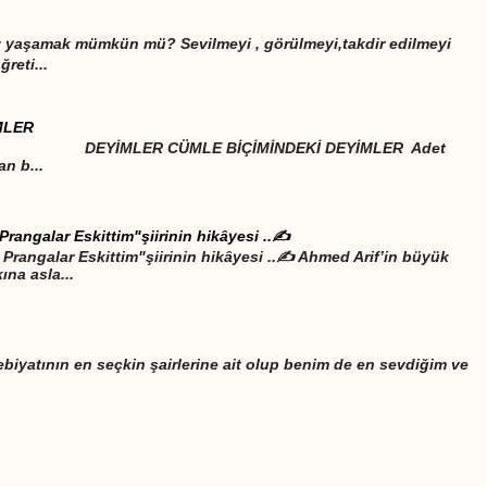
iz yaşamak mümkün mü? Sevilmeyi , görülmeyi,takdir edilmeyi
eti...
MLER
LE BİÇİMİNDEKİ DEYİMLER Adet
an b...
Prangalar Eskittim"şiirinin hikâyesi ..✍️
Prangalar Eskittim"şiirinin hikâyesi ..✍️ Ahmed Arif’in büyük
ına asla...
biyatının en seçkin şairlerine ait olup benim de en sevdiğim ve