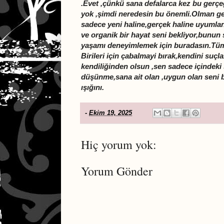
.Evet ,çünkü sana defalarca kez bu gerçe
yok ,şimdi neredesin bu önemli.Olman g
sadece yeni haline,gerçek haline uyumlan
ve organik bir hayat seni bekliyor,bunun 
yaşamı deneyimlemek için buradasın.Tüm
Birileri için çabalmayi bırak,kendini suçl
kendiliğinden olsun ,sen sadece içindeki
düşünme,sana ait olan ,uygun olan seni b
ışığını.
-
Ekim 19, 2025
Hiç yorum yok:
Yorum Gönder