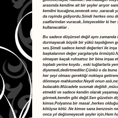
arasında kendine ait bir şeyler arıyor san
kendini kucağına,sevecek onu ,saracak ya
da rayinda gidiyordu.Simdi herkes onu d
zaaflarindan vuracak..İsteyecekler ki her 
kullanacaklar .
Bu sadece düşünsel değil aynı zamanda fi
durmayacak büyük bir yükü taşıdığının gö
ses.Şimdi sadece kendi değerleri ile inşa
başkalarının değer yargılarıyla örmüştü.N
olmayan kaçak ruhsatsız bir bina inşaa ett
topladı yerine koydu , eski tuğlarlarla y
diyemedi,dedirtmediler.Çünkü o da buna
her şeyi olması gerektiği noktaya getiren
dönmeye mahkumdur.Neydi onun aslı,neyd
bulacaktı.Mücadele susmak değildi ,müca
etmekti ve sadece kendin olarak yaşamay
görmek,kendin gibi değil.Sen güzelsin diye
kimse.Polyanna bir masal ,herkes olduğu 
kötüyse kötü .Ne kimse sana benzesin ne
onca yıl değismeyecek şeyler için.Hem h