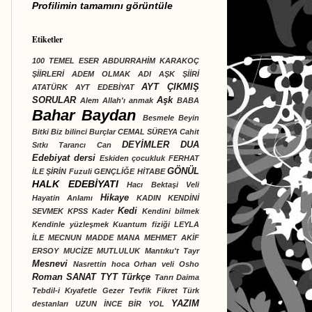
Profilimin tamamını görüntüle
Etiketler
100 TEMEL ESER
ABDURRAHİM KARAKOÇ
ŞİİRLERİ
ADEM OLMAK
ADI AŞK ŞİİRİ
AYT ÇIKMIŞ
ATATÜRK
AYT EDEBİYAT
SORULAR
Aşk
Alem
Allah'ı anmak
BABA
Bahar Baydan
Besmele
Beyin
Bitki
Biz bilinci
Burçlar
CEMAL SÜREYA
Cahit
DEYİMLER
DUA
Sıtkı Tarancı
Can
Edebiyat dersi
Eskiden çocukluk
FERHAT
GÖNÜL
İLE ŞİRİN
Fuzuli
GENÇLİĞE HİTABE
HALK EDEBİYATI
Hacı Bektaşi Veli
Hikaye
Hayatin Anlamı
KADIN
KENDİNİ
Kedi
SEVMEK
KPSS
Kader
Kendini bilmek
Kendinle yüzleşmek
Kuantum fiziği
LEYLA
İLE MECNUN
MADDE
MANA
MEHMET AKİF
ERSOY
MUCİZE
MUTLULUK
Mantıku't Tayr
Mesnevi
Nasrettin hoca
Orhan veli
Osho
Roman
SANAT
TYT Türkçe
Tanrı Daima
Tebdil-i Kıyafetle Gezer
Tevfik Fikret
Türk
YAZIM
destanları
UZUN İNCE BİR YOL