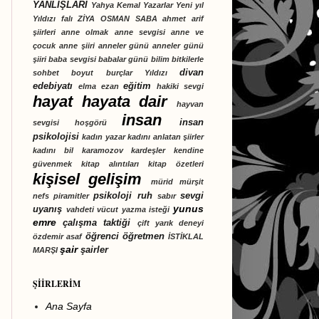
YANLIŞLARI
Yahya Kemal
Yazarlar
Yeni yıl
Yıldızı falı
ZİYA OSMAN SABA
ahmet arif
şiirleri
anne olmak
anne sevgisi
anne ve
çocuk
anne şiiri
anneler günü
anneler günü
şiiri
baba sevgisi
babalar günü
bilim
bitkilerle
divan
sohbet
boyut
burçlar Yıldızı
edebiyatı
eğitim
elma
ezan
hakiki sevgi
hayat
hayata dair
hayvan
insan
insan
sevgisi
hoşgörü
psikolojisi
kadın yazar
kadını anlatan şiirler
kadını bil
karamozov kardeşler
kendine
güvenmek
kitap alıntıları
kitap özetleri
kişisel gelişim
mürid
mürşit
psikoloji
ruh
sevgi
nefs
piramitler
sabır
yunus
uyanış
vahdeti vücut
yazma isteği
emre
çalışma taktiği
çift yarık deneyi
öğrenci
öğretmen
özdemir asaf
İSTİKLAL
şair
şairler
MARŞI
ŞİİRLERİM
Ana Sayfa