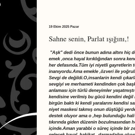
19 Ekim 2025 Pazar
Sahne senin, Parlat ışığını,!
"Aşk" dedi önce bunun adına altını hiç 
emek ,onca hayal kırıklığından sonra kendi
her defasında.Tüm iyi niyetli gayretlerin
inanıyordu.Ama emekle ,özveri ile yoğru
Sevgi de değildi.O,insanlarin kendi çıkarla
sevgiyi ve merhameti kendinden çok başka
anlaması için türlü deneyimler yaşatmışt
kendisine verilmiş bu gücü kendini değil 
birgün baktı ki kendi yaralarını kendisi s
niyet maskesi takmış onun düştüğü yerden
destek oluyor ama o ,hep bulunduğu hali 
tıkırında giden düzenin bozulmasından hoş
içinde.Aman yarabbi o süreç içinde bir z
gelecek,hayal, hakikat.. darmadağın oluyor