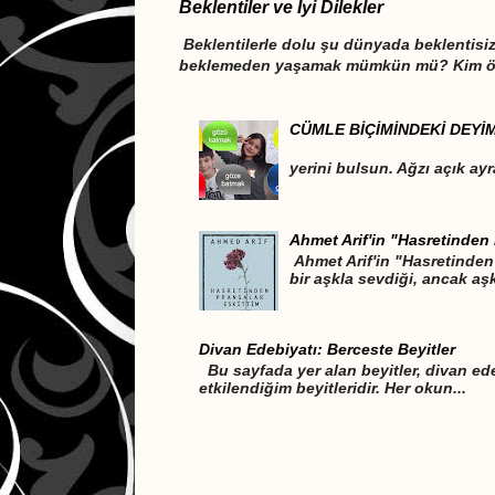
Beklentiler ve İyi Dilekler
Beklentilerle dolu şu dünyada beklentis
beklemeden yaşamak mümkün mü? Kim öğr
CÜMLE BİÇİMİNDEKİ DEYİ
DEYİMLER CÜM
yerini bulsun. Ağzı açık ayr
Ahmet Arif'in "Hasretinden 
Ahmet Arif'in "Hasretinden 
bir aşkla sevdiği, ancak aşk
Divan Edebiyatı: Berceste Beyitler
Bu sayfada yer alan beyitler, divan ede
etkilendiğim beyitleridir. Her okun...