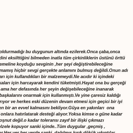
doldurmadığı bu duygunun altında ezilerek.Onca çaba,onca
ni eksilttiğini bilmeden inatla tüm çirkinliklerin üstünü örttü
 temeline koyduğu sevginin ,her şeyi değiştirebileceğine
lmamış hiçbir sevgi gerçekte anlamını bulmuş değildi.Onun adı
rı için kullandıkları bir malzemeydi.Ne acıdır ki içindeki
ları için harcayarak kendini tüketmişti.Hayat ona bu gerçeği
ı ama her defasında her şeyin değişebileceğine inanarak
başkalarını onarmak için kullanmıştı.Ve yine çaresiz kaldığı
arıyor ve herkes eski düzenin devam etmesi için geçici bir iyi
 bir an evvel kalmasını bekliyor.Güya en yakınları ona
onlara hatırlatarak desteği alıyor.Yoksa kimse o güne kadar
nut değil.o kadar toleransı zayıf bir ilişki çıkmazı
elzele kopuyor sanki içinde..Tüm duygular ,geçmiş ,
.Her yer her yerde sanki ,dağılmış,kırık dökük yıkıntılar