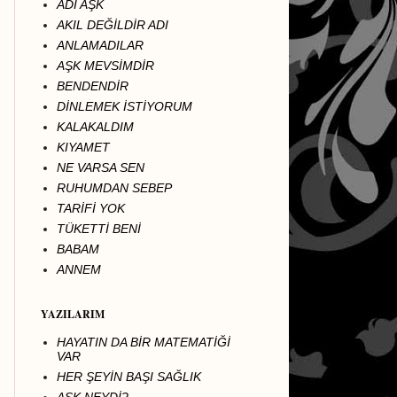
ADI AŞK
AKIL DEĞİLDİR ADI
ANLAMADILAR
AŞK MEVSİMDİR
BENDENDİR
DİNLEMEK İSTİYORUM
KALAKALDIM
KIYAMET
NE VARSA SEN
RUHUMDAN SEBEP
TARİFİ YOK
TÜKETTİ BENİ
BABAM
ANNEM
YAZILARIM
HAYATIN DA BİR MATEMATİĞİ
VAR
HER ŞEYİN BAŞI SAĞLIK