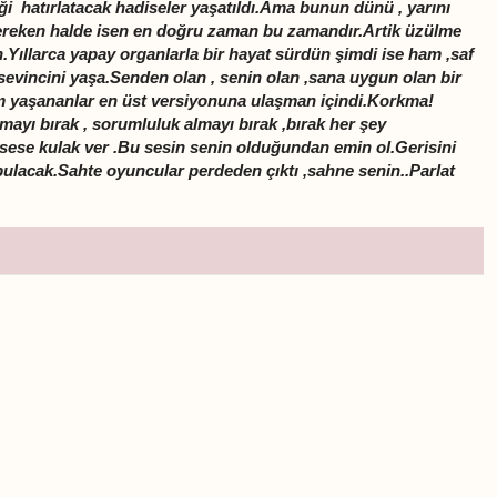
ği hatırlatacak hadiseler yaşatıldı.Ama bunun dünü , yarını
ereken halde isen en doğru zaman bu zamandır.Artik üzülme
.Yıllarca yapay organlarla bir hayat sürdün şimdi ise ham ,saf
sevincini yaşa.Senden olan , senin olan ,sana uygun olan bir
 yaşananlar en üst versiyonuna ulaşman içindi.Korkma!
amayı bırak , sorumluluk almayı bırak ,bırak her şey
 sese kulak ver .Bu sesin senin olduğundan emin ol.Gerisini
ulacak.Sahte oyuncular perdeden çıktı ,sahne senin..Parlat