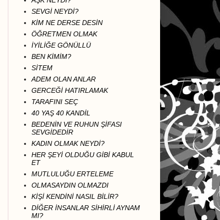
AŞK NEYDİ?
SEVGİ NEYDİ?
KİM NE DERSE DESİN
ÖĞRETMEN OLMAK
İYİLİĞE GÖNÜLLÜ
BEN KİMİM?
SİTEM
ADEM OLAN ANLAR
GERCEĞİ HATIRLAMAK
TARAFINI SEÇ
40 YAŞ 40 KANDİL
BEDENİN VE RUHUN ŞİFASI
SEVGİDEDİR
KADIN OLMAK NEYDİ?
HER ŞEYİ OLDUĞU GİBİ KABUL
ET
MUTLULUĞU ERTELEME
OLMASAYDIN OLMAZDI
KİŞİ KENDİNİ NASIL BİLİR?
DİĞER İNSANLAR SİHİRLİ AYNAM
MI?