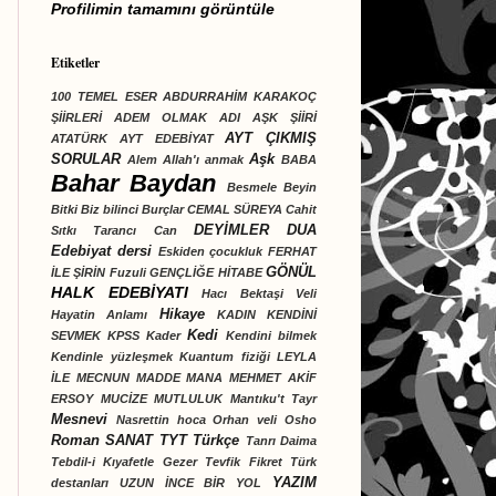
Profilimin tamamını görüntüle
Etiketler
100 TEMEL ESER
ABDURRAHİM KARAKOÇ
ŞİİRLERİ
ADEM OLMAK
ADI AŞK ŞİİRİ
AYT ÇIKMIŞ
ATATÜRK
AYT EDEBİYAT
SORULAR
Aşk
Alem
Allah'ı anmak
BABA
Bahar Baydan
Besmele
Beyin
Bitki
Biz bilinci
Burçlar
CEMAL SÜREYA
Cahit
DEYİMLER
DUA
Sıtkı Tarancı
Can
Edebiyat dersi
Eskiden çocukluk
FERHAT
GÖNÜL
İLE ŞİRİN
Fuzuli
GENÇLİĞE HİTABE
HALK EDEBİYATI
Hacı Bektaşi Veli
Hikaye
Hayatin Anlamı
KADIN
KENDİNİ
Kedi
SEVMEK
KPSS
Kader
Kendini bilmek
Kendinle yüzleşmek
Kuantum fiziği
LEYLA
İLE MECNUN
MADDE
MANA
MEHMET AKİF
ERSOY
MUCİZE
MUTLULUK
Mantıku't Tayr
Mesnevi
Nasrettin hoca
Orhan veli
Osho
Roman
SANAT
TYT Türkçe
Tanrı Daima
Tebdil-i Kıyafetle Gezer
Tevfik Fikret
Türk
YAZIM
destanları
UZUN İNCE BİR YOL