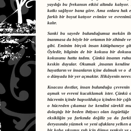
yaydığı bu frekansın etkisi altında kalıyor.
katkı sağlıyor bana göre. Ama onlara hak ett
farklı bir boyut katıyor evimize ve evrenimi
kalır.
Sanki bu sayede bulunduğumuz mekân ilmin
inanmasa da böyle bir ortamın bir zihinde ve
gibi. Eminim birçok insan kütüphaneye gitt
Öyledir, bilginin de bir kokusu bir dokus
kokusunu hatta tadını. Çünkü insanın ruh
keskin duyular. Okumak ,insanın kendine y
hayatların ve insanların içine dalmak ve o d
o dünyada bir yer açmaktır. Hikâyenin nere
Kısacası dostlar, insan bulunduğu çevrenin i
aşmak ve evreni kucaklamak ister. Çünkü oku
hücrenin içinde hapsoldukça içinden bir çığl
o hücreden çıkamaz ise kendini sürekli mut
dolaştığı bir beden ihtiyacı olan özgürlü
eksikliğin ya farkında değiliz ya da farkl
deryasında yüzmek ve yeni ufuklara yelken a
bir kaba sıkışmış ruh için dünya renksiz ve 