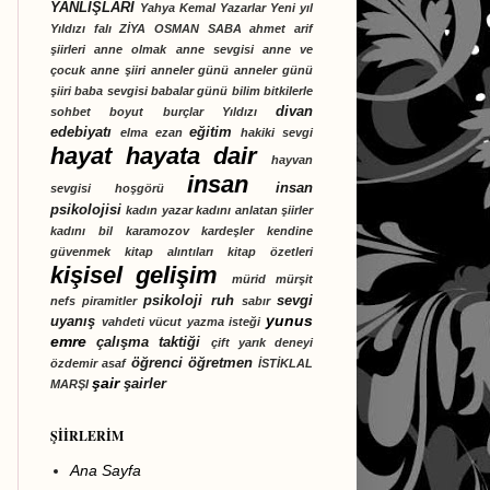
YANLIŞLARI
Yahya Kemal
Yazarlar
Yeni yıl
Yıldızı falı
ZİYA OSMAN SABA
ahmet arif
şiirleri
anne olmak
anne sevgisi
anne ve
çocuk
anne şiiri
anneler günü
anneler günü
şiiri
baba sevgisi
babalar günü
bilim
bitkilerle
divan
sohbet
boyut
burçlar Yıldızı
edebiyatı
eğitim
elma
ezan
hakiki sevgi
hayat
hayata dair
hayvan
insan
insan
sevgisi
hoşgörü
psikolojisi
kadın yazar
kadını anlatan şiirler
kadını bil
karamozov kardeşler
kendine
güvenmek
kitap alıntıları
kitap özetleri
kişisel gelişim
mürid
mürşit
psikoloji
ruh
sevgi
nefs
piramitler
sabır
yunus
uyanış
vahdeti vücut
yazma isteği
emre
çalışma taktiği
çift yarık deneyi
öğrenci
öğretmen
özdemir asaf
İSTİKLAL
şair
şairler
MARŞI
ŞİİRLERİM
Ana Sayfa