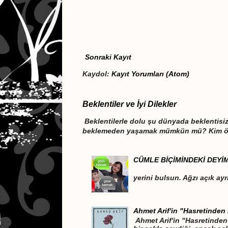
Sonraki Kayıt
Kaydol:
Kayıt Yorumları (Atom)
Beklentiler ve İyi Dilekler
Beklentilerle dolu şu dünyada beklentis
beklemeden yaşamak mümkün mü? Kim öğr
CÜMLE BİÇİMİNDEKİ DEYİ
DEYİMLER CÜM
yerini bulsun. Ağzı açık ayr
Ahmet Arif'in "Hasretinden 
Ahmet Arif'in "Hasretinden 