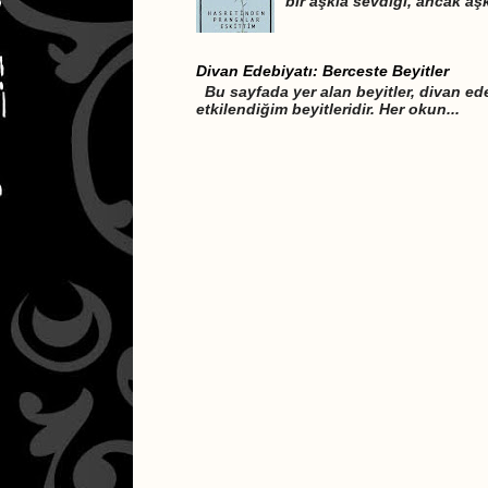
bir aşkla sevdiği, ancak aşk
Divan Edebiyatı: Berceste Beyitler
Bu sayfada yer alan beyitler, divan ede
etkilendiğim beyitleridir. Her okun...