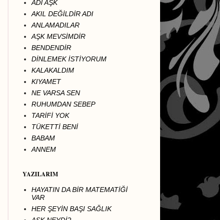
ADI AŞK
AKIL DEĞİLDİR ADI
ANLAMADILAR
AŞK MEVSİMDİR
BENDENDİR
DİNLEMEK İSTİYORUM
KALAKALDIM
KIYAMET
NE VARSA SEN
RUHUMDAN SEBEP
TARİFİ YOK
TÜKETTİ BENİ
BABAM
ANNEM
YAZILARIM
HAYATIN DA BİR MATEMATİĞİ
VAR
HER ŞEYİN BAŞI SAĞLIK