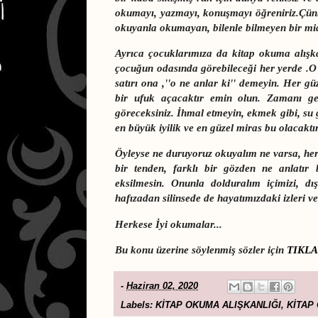
okumayı, yazmayı, konuşmayı öğreniriz.Çün
okuyanla okumayan, bilenle bilmeyen bir midi
Ayrıca çocuklarımıza da kitap okuma alışka
çocuğun odasında görebileceği her yerde .O
satırı ona ,''o ne anlar ki'' demeyin. Her g
bir ufuk açacaktır emin olun. Zamanı geld
göreceksiniz. İhmal etmeyin, ekmek gibi, su 
en büyük iyilik ve en güzel miras bu olacaktır
Öyleyse ne duruyoruz okuyalım ne varsa, her 
bir tenden, farklı bir gözden ne anlatır
eksilmesin. Onunla dolduralım içimizi, dı
hafızadan silinsede de hayatımızdaki izleri v
Herkese İyi okumalar...
Bu konu üzerine söylenmiş sözler için
TIKLA
-
Haziran 02, 2020
Labels:
KİTAP OKUMA ALIŞKANLIĞI
,
KİTAP