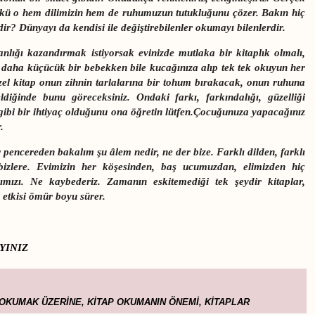
kü o hem dilimizin hem de ruhumuzun tutukluğunu çözer. Bakın hiç
r? Dünyayı da kendisi ile değiştirebilenler okumayı bilenlerdir.
nlığı kazandırmak istiyorsak evinizde mutlaka bir kitaplık olmalı,
 daha küçücük bir bebekken bile kucağınıza alıp tek tek okuyun her
üzel kitap onun zihnin tarlalarına bir tohum bırakacak, onun ruhuna
iğinde bunu göreceksiniz. Ondaki farkı, farkındalığı, güzelliği
gibi bir ihtiyaç olduğunu ona öğretin lütfen.Çocuğunuza yapacağınız
.
pencereden bakalım şu âlem nedir, ne der bize. Farklı dilden, farklı
 bizlere. Evimizin her köşesinden, baş ucumuzdan, elimizden hiç
şımızı. Ne kaybederiz. Zamanın eskitemediği tek şeydir kitaplar,
e etkisi ömür boyu sürer.
YINIZ
 OKUMAK ÜZERİNE
,
KİTAP OKUMANIN ÖNEMİ
,
KİTAPLAR