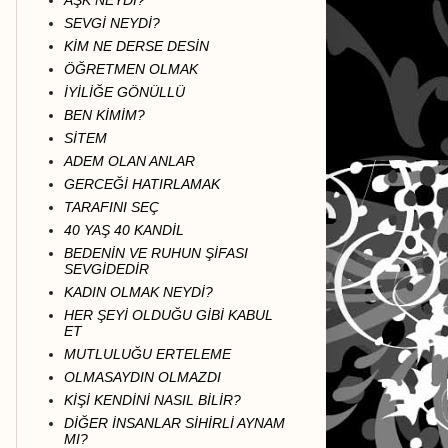
AŞK NEYDİ?
SEVGİ NEYDİ?
KİM NE DERSE DESİN
ÖĞRETMEN OLMAK
İYİLİĞE GÖNÜLLÜ
BEN KİMİM?
SİTEM
ADEM OLAN ANLAR
GERCEĞİ HATIRLAMAK
TARAFINI SEÇ
40 YAŞ 40 KANDİL
BEDENİN VE RUHUN ŞİFASI
SEVGİDEDİR
KADIN OLMAK NEYDİ?
HER ŞEYİ OLDUĞU GİBİ KABUL
ET
MUTLULUĞU ERTELEME
OLMASAYDIN OLMAZDI
KİŞİ KENDİNİ NASIL BİLİR?
DİĞER İNSANLAR SİHİRLİ AYNAM
MI?