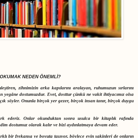
 OKUMAK NEDEN ÖNEMLİ?
eştiren, zihnimizin arka kapılarını aralayan, ruhumuzun sırlarını
an yegâne dostumuzdur. Evet, dosttur çünkü ne vakit ihtiyacımız olsa
açık söyler. Onunla birçok yer gezer, birçok insan tanır, birçok duygu
rk ederiz. Onlar okunduktan sonra usulca bir kitaplık rafında
adim dostumuz olarak kalır ve bizi aydınlatmaya devam eder.
rklı bir frekansa ve boyuta taşıyor, böylece evin sakinleri de onların