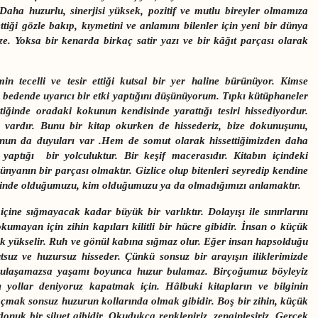
 Daha huzurlu, sinerjisi yüksek, pozitif ve mutlu bireyler olmamıza
iği gözle bakıp, kıymetini ve anlamını bilenler için yeni bir dünya
ze. Yoksa bir kenarda birkaç satir yazı ve bir kâğıt parçası olarak
 tecelli ve tesir ettiği kutsal bir yer haline bürünüyor. Kimse
 bedende uyarıcı bir etki yaptığını düşünüyorum. Tıpkı kütüphaneler
iğinde oradaki kokunun kendisinde yarattığı tesiri hissediyordur.
u vardır. Bunu bir kitap okurken de hissederiz, bize dokunuşunu,
unun da duyuları var .Hem de somut olarak hissettiğimizden daha
aptığı bir yolculuktur. Bir keşif macerasıdır. Kitabın içindeki
ünyanın bir parçası olmaktır. Gizlice olup bitenleri seyredip kendine
sinde olduğumuzu, kim olduğumuzu ya da olmadığımızı anlamaktır.
çine sığmayacak kadar büyük bir varlıktır. Dolayışı ile sınırlarını
mayan için zihin kapıları kilitli bir hücre gibidir. İnsan o küçük
ık yükselir. Ruh ve gönül kabına sığmaz olur. Eğer insan hapsolduğu
suz ve huzursuz hisseder. Çünkü sonsuz bir arayışın iliklerimizde
ğe ulaşamazsa yaşamı boyunca huzur bulamaz. Birçoğumuz böyleyiz
ı yollar deniyoruz kapatmak için. Hâlbuki kitapların ve bilginin
çmak sonsuz huzurun kollarında olmak gibidir. Boş bir zihin, küçük
donuk bir siluet gibidir. Okudukça renkleniriz, zenginleşiriz. Gerçek