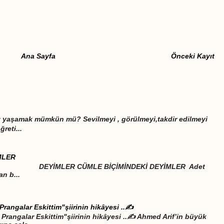
Ana Sayfa
Önceki Kayıt
iz yaşamak mümkün mü? Sevilmeyi , görülmeyi,takdir edilmeyi
eti...
MLER
LE BİÇİMİNDEKİ DEYİMLER Adet
an b...
Prangalar Eskittim"şiirinin hikâyesi ..✍️
Prangalar Eskittim"şiirinin hikâyesi ..✍️ Ahmed Arif’in büyük