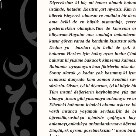
Diyeceksiniz ki hiç mi hatası olmadı baba
üstünde, hatadır. Kasıtsız ,art niyetsiz..Ki
bilerek isteyerek olmasın ve mutlaka bir de
ama belki de en büyük pişmanlığı, çevr
göstermekten olmuştur.Yine de kimsenin ar
biliyorum.Hayatın ona sunduğu imkanların 
kusur gören varsa da kendinin kusursuz old
Dedim ya bazıları için belki de çok ku
bakarım.Herkes için bakış açım budur.Çü
buluruz ki yüzüne bakacak kimsemiz kalmaz
Babamla uyuşmayan bazı fikirlerim olsa da 
Sonuç olarak ,o kadar çok kazınmış ki içim
acımasız dünyada kimi zaman kendimi sav
sözlerin. Olsun, iyi ki diyorum, iyi ki böyle 
Tüm insani değerlerin kaybolmaya yüz tut
olmaya ,insan gibi yasamaya anlamaya ve an
Elbetteki babamın içindeki okuma aşkı ve ki
vardı insanca yaşamak sevdası.Biz de bu
öğrendik,sustukça içimizde çağlayan hay
anlamayı,anladıkça anlamlandırmayı öğrend
Din,dil,ırk ayrımı gözetmeksizin ‘’ insan bir