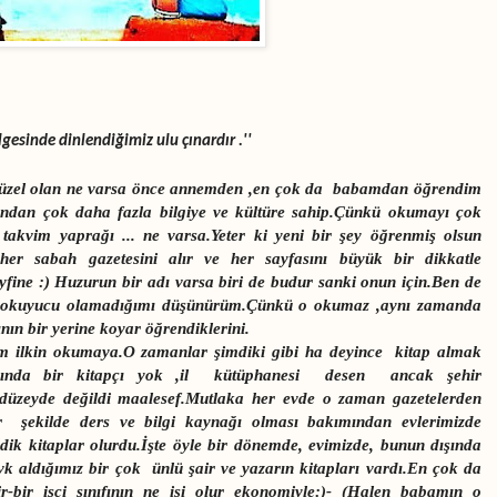
lgesinde dinlendiğimiz ulu çınardır
.''
güzel olan ne varsa önce annemden ,en çok da babamdan öğrendim
undan çok daha fazla bilgiye ve kültüre sahip.Çünkü okumayı çok
r takvim yaprağı ... ne varsa.Yeter ki yeni bir şey öğrenmiş olsun
er sabah gazetesini alır ve her sayfasını büyük bir dikkatle
fine :) Huzurun bir adı varsa biri de budur sanki onun için.Ben de
r okuyucu olamadığımı düşünürüm.Çünkü o okumaz ,aynı zamanda
nın bir yerine koyar öğrendiklerini.
m ilkin okumaya.O zamanlar şimdiki gibi ha deyince kitap almak
başında bir kitapçı yok ,il kütüphanesi desen ancak şehir
i düzeyde değildi maalesef.Mutlaka her evde o zaman gazetelerden
r şekilde ders ve bilgi kaynağı olması bakımından evlerimizde
dik kitaplar olurdu.İşte öyle bir dönemde, evimizde, bunun dışında
vk aldığımız bir çok ünlü şair ve yazarın kitapları vardı.En çok da
r-bir işçi sınıfının ne işi olur ekonomiyle:)- (Halen babamın o