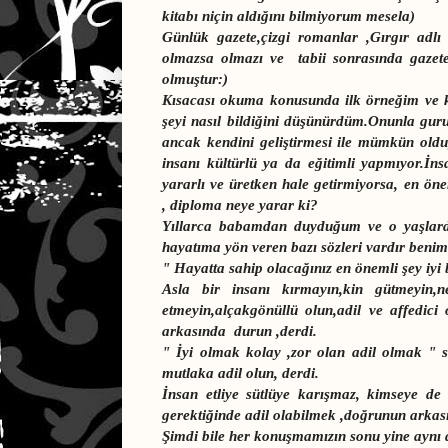
kitabı niçin aldığını bilmiyorum mesela)
Günlük gazete,çizgi romanlar ,Gırgır adlı
olmazsa olmazı ve tabii sonrasında gazete
olmuştur:)
Kısacası okuma konusunda ilk örneğim ve 
şeyi nasıl bildiğini düşünürdüm.Onunla gur
ancak kendini geliştirmesi ile mümkün oldu
insanı kültürlü ya da eğitimli yapmıyor.İns
yararlı ve üretken hale getirmiyorsa, en ön
, diploma neye yarar ki?
Yıllarca babamdan duyduğum ve o yaşlar
hayatıma yön veren bazı sözleri vardır benim
" Hayatta sahip olacağınız en önemli şey iyi 
Asla bir insanı kırmayın,kin gütmeyin,
etmeyin,alçakgönüllü olun,adil ve affedici 
arkasında durun ,derdi.
" İyi olmak kolay ,zor olan adil olmak " s
mutlaka adil olun, derdi.
İnsan etliye sütlüye karışmaz, kimseye de 
gerektiğinde adil olabilmek ,doğrunun arkas
Şimdi bile her konuşmamızın sonu yine aynı di