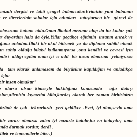
 mizah dergisi ve tabii çengel bulmacalar.Evimizin yani babamın
 ve türevlerinin sobalar için odunları tutuşturucu bir görevi de
kılavuzum babam oldu.Onun ilkokul mezunu olup da bu kadar çok
ur duyardım hala da öyle.Yıllar geçtikçe eğitimin insanın ancak ve
ğunu anladım.İllaki bir okul bitirmek ya da diploma sahibi olmak
an sahip olduğu bilgiyi kullanmıyorsa ,onu kendisi ve çevresi için
emlisi aldığı eğitim onun iyi ve adil bir insan olmasına yetmiyorsa
da tam olarak anlamasam da büyüsüne kapıldığım ve anladıkça
 için:
bir insan olmaktır"
ne olursa olsun kimseyle haklılığınız konusunda ağız dalaşı
olun,ailenizin kıymetini bilin,kardeş olarak her zaman birbirinizin
özünü de çok tekrarlardı yeri geldikçe .Evet, iyi olun,sevin ama
bir zararı olmazsa zaten iyi nazarla bakılır,bu en kolaydır; ama
ında durmak zordur, derdi .
lek ve temennilerle biter:)