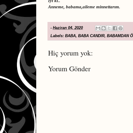
İyi ki..
Anneme, babama,aileme minnettarım.
-
Haziran 04, 2020
Labels:
BABA
,
BABA CANDIR
,
BABAMDAN Ö
Hiç yorum yok:
Yorum Gönder