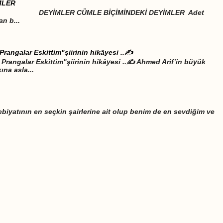
MLER
LE BİÇİMİNDEKİ DEYİMLER Adet
an b...
Prangalar Eskittim"şiirinin hikâyesi ..✍️
Prangalar Eskittim"şiirinin hikâyesi ..✍️ Ahmed Arif’in büyük
ına asla...
biyatının en seçkin şairlerine ait olup benim de en sevdiğim ve