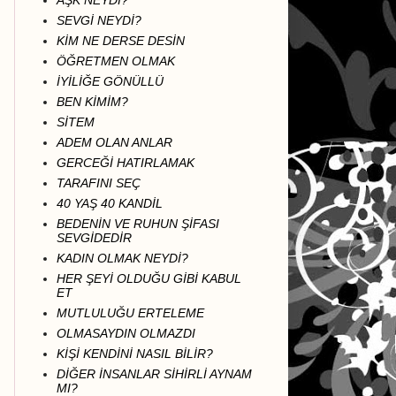
AŞK NEYDİ?
SEVGİ NEYDİ?
KİM NE DERSE DESİN
ÖĞRETMEN OLMAK
İYİLİĞE GÖNÜLLÜ
BEN KİMİM?
SİTEM
ADEM OLAN ANLAR
GERCEĞİ HATIRLAMAK
TARAFINI SEÇ
40 YAŞ 40 KANDİL
BEDENİN VE RUHUN ŞİFASI
SEVGİDEDİR
KADIN OLMAK NEYDİ?
HER ŞEYİ OLDUĞU GİBİ KABUL
ET
MUTLULUĞU ERTELEME
OLMASAYDIN OLMAZDI
KİŞİ KENDİNİ NASIL BİLİR?
DİĞER İNSANLAR SİHİRLİ AYNAM
MI?