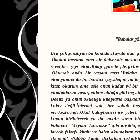
''Babalar gö
Ben çok şanslıyım bu konuda.Hayata dair 
.İlkokul mezunu ama bir üniversite mezun
sever,her şeyi okur:Kitap ,gazete ,dergi,bi
.Okumak onda bir yaşam tarzı.Mutlaka h
okur,yanına da bir bardak çay..değmeyin key
kitap okurum ama asla onun kadar iyi bi
okuduklarını yaşar, aklına olduğu gibi hayatı
Dedim ya onun okuduğu kitaplarla başladı
kolay değil.İnternet yok, her sokak 
merkezlerinde.Okul kütüphanesi ise yeterl
kupon biriktirerek ya da imkân varsa bi
bulunan’’ Meydan Larousse’’ gibi ansiklope
birçok felsefe kitabı ve halen okumaktan ze
ekonomi sözlüğü kitabı dikkatimi çekmişti