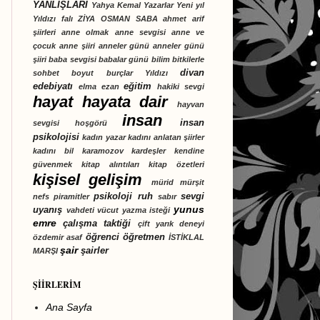
YANLIŞLARI
Yahya Kemal
Yazarlar
Yeni yıl
Yıldızı falı
ZİYA OSMAN SABA
ahmet arif
şiirleri
anne olmak
anne sevgisi
anne ve
çocuk
anne şiiri
anneler günü
anneler günü
şiiri
baba sevgisi
babalar günü
bilim
bitkilerle
divan
sohbet
boyut
burçlar Yıldızı
edebiyatı
eğitim
elma
ezan
hakiki sevgi
hayat
hayata dair
hayvan
insan
insan
sevgisi
hoşgörü
psikolojisi
kadın yazar
kadını anlatan şiirler
kadını bil
karamozov kardeşler
kendine
güvenmek
kitap alıntıları
kitap özetleri
kişisel gelişim
mürid
mürşit
psikoloji
ruh
sevgi
nefs
piramitler
sabır
yunus
uyanış
vahdeti vücut
yazma isteği
emre
çalışma taktiği
çift yarık deneyi
öğrenci
öğretmen
özdemir asaf
İSTİKLAL
şair
şairler
MARŞI
ŞİİRLERİM
Ana Sayfa