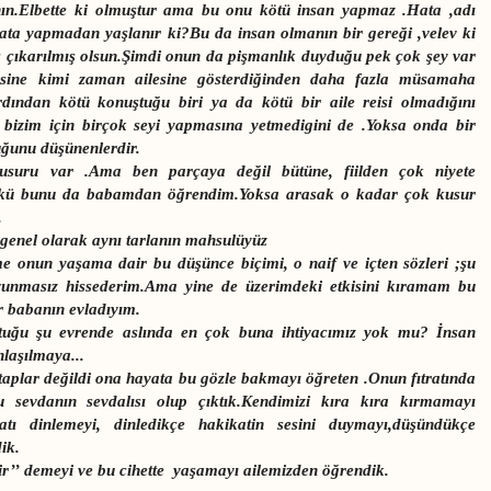
nın.Elbette ki olmuştur ama bu onu kötü insan yapmaz .Hata ,adı
m hata yapmadan yaşlanır ki?Bu da insan olmanın bir gereği ,velev ki
rs çıkarılmış olsun.Şimdi onun da pişmanlık duyduğu pek çok şey var
esine kimi zaman ailesine gösterdiğinden daha fazla müsamaha
dından kötü konuştuğu biri ya da kötü bir aile reisi olmadığını
bizim için birçok seyi yapmasına yetmedigini de .Yoksa onda bir
uğunu düşünenlerdir.
suru var .Ama ben parçaya değil bütüne, fiilden çok niyete
nkü bunu da babamdan öğrendim.Yoksa arasak o kadar çok kusur
.
genel olarak aynı tarlanın mahsulüyüz
e onun yaşama dair bu düşünce biçimi, o naif ve içten sözleri ;şu
unmasız hissederim.Ama yine de üzerimdeki etkisini kıramam bu
bir babanın evladıyım.
tuğu şu evrende aslında en çok buna ihtiyacımız yok mu? İnsan
laşılmaya...
taplar değildi ona hayata bu gözle bakmayı öğreten .Onun fıtratında
 sevdanın sevdalısı olup çıktık.Kendimizi kıra kıra kırmamayı
atı dinlemeyi, dinledikçe hakikatin sesini duymayı,düşündükçe
ik.
dir’’ demeyi ve bu cihette yaşamayı ailemizden öğrendik.