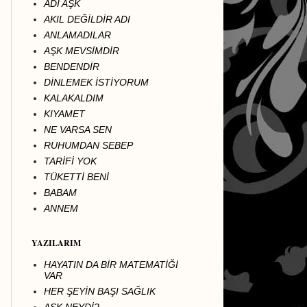
ADI AŞK
AKIL DEĞİLDİR ADI
ANLAMADILAR
AŞK MEVSİMDİR
BENDENDİR
DİNLEMEK İSTİYORUM
KALAKALDIM
KIYAMET
NE VARSA SEN
RUHUMDAN SEBEP
TARİFİ YOK
TÜKETTİ BENİ
BABAM
ANNEM
YAZILARIM
HAYATIN DA BİR MATEMATİĞİ
VAR
HER ŞEYİN BAŞI SAĞLIK