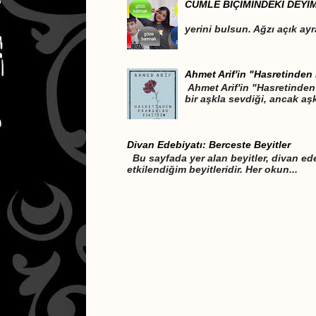
CÜMLE BİÇİMİNDEKİ DEYİ
DEYİMLER CÜM
yerini bulsun. Ağzı açık ayr
Ahmet Arif'in "Hasretinden 
Ahmet Arif'in "Hasretinden 
bir aşkla sevdiği, ancak aşk
Divan Edebiyatı: Berceste Beyitler
Bu sayfada yer alan beyitler, divan ede
etkilendiğim beyitleridir. Her okun...