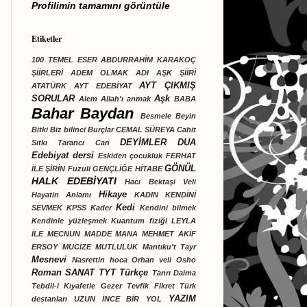
Profilimin tamamını görüntüle
Etiketler
100 TEMEL ESER
ABDURRAHİM KARAKOÇ
ŞİİRLERİ
ADEM OLMAK
ADI AŞK ŞİİRİ
AYT ÇIKMIŞ
ATATÜRK
AYT EDEBİYAT
SORULAR
Aşk
Alem
Allah'ı anmak
BABA
Bahar Baydan
Besmele
Beyin
Bitki
Biz bilinci
Burçlar
CEMAL SÜREYA
Cahit
DEYİMLER
DUA
Sıtkı Tarancı
Can
Edebiyat dersi
Eskiden çocukluk
FERHAT
GÖNÜL
İLE ŞİRİN
Fuzuli
GENÇLİĞE HİTABE
HALK EDEBİYATI
Hacı Bektaşi Veli
Hikaye
Hayatin Anlamı
KADIN
KENDİNİ
Kedi
SEVMEK
KPSS
Kader
Kendini bilmek
Kendinle yüzleşmek
Kuantum fiziği
LEYLA
İLE MECNUN
MADDE
MANA
MEHMET AKİF
ERSOY
MUCİZE
MUTLULUK
Mantıku't Tayr
Mesnevi
Nasrettin hoca
Orhan veli
Osho
Roman
SANAT
TYT Türkçe
Tanrı Daima
Tebdil-i Kıyafetle Gezer
Tevfik Fikret
Türk
YAZIM
destanları
UZUN İNCE BİR YOL