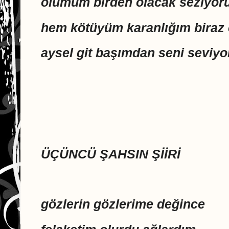
ölümüm birden olacak seziyo
hem kötüyüm karanlığım biraz 
aysel git başımdan seni seviy
ÜÇÜNCÜ ŞAHSIN ŞİİRİ
gözlerin gözlerime değince