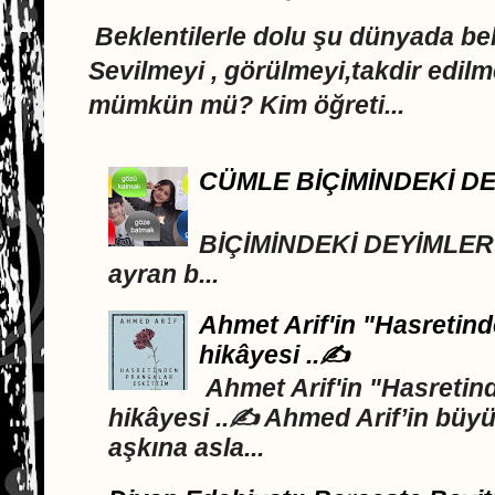
Beklentilerle dolu şu dünyada 
Sevilmeyi , görülmeyi,takdir edi
mümkün mü? Kim öğreti...
CÜMLE BİÇİMİNDEKİ D
DEYİML
BİÇİMİNDEKİ DEYİMLER A
ayran b...
Ahmet Arif'in "Hasretind
hikâyesi ..✍️
Ahmet Arif'in "Hasretind
hikâyesi ..✍️ Ahmed Arif’in büyü
aşkına asla...