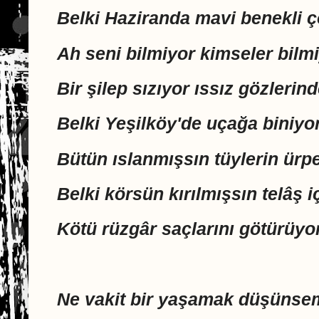
Belki Haziranda mavi benekli 
Ah seni bilmiyor kimseler bilm
Bir şilep sızıyor ıssız gözlerin
Belki Yeşilköy'de uçağa biniyo
Bütün ıslanmışsın tüylerin ürp
Belki körsün kırılmışsın telâş i
Kötü rüzgâr saçlarını götürüyo
Ne vakit bir yaşamak düşünse