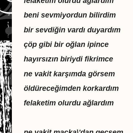
felaketim olurdu ağlardım
beni sevmiyordun bilirdim
bir sevdiğin vardı duyardım
çöp gibi bir oğlan ipince
hayırsızın biriydi fikrimce
ne vakit karşımda görsem
öldüreceğimden korkardım
felaketim olurdu ağlardım
ne vakit maçka\'dan geçsem