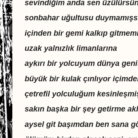
sevindiğim anda sen üzülürsü
sonbahar uğultusu duymamışsı
içinden bir gemi kalkıp gitmem
uzak yalnızlık limanlarına
aykırı bir yolcuyum dünya geni
büyük bir kulak çınlıyor içimde
çetrefil yolculuğum kesinleşmi
sakın başka bir şey getirme ak
aysel git başımdan ben sana g