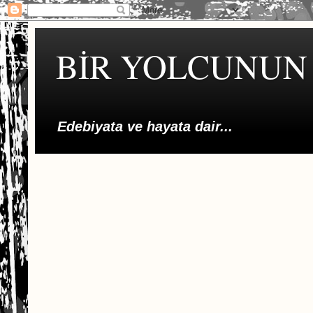
BİR YOLCUNUN 
Edebiyata ve hayata dair...