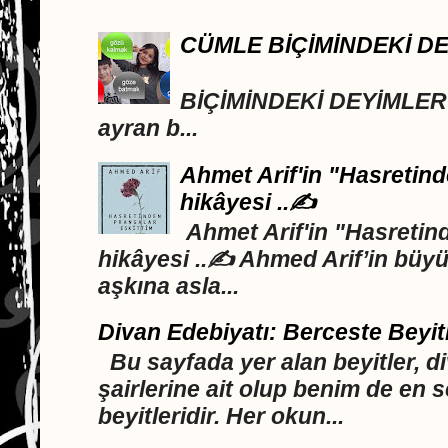
CÜMLE BİÇİMİNDEKİ D
DEYİML
BİÇİMİNDEKİ DEYİMLER A
ayran b...
Ahmet Arif'in "Hasretind
hikâyesi ..✍️
Ahmet Arif'in "Hasretind
hikâyesi ..✍️ Ahmed Arif’in büyü
aşkına asla...
Divan Edebiyatı: Berceste Beyit
Bu sayfada yer alan beyitler, d
şairlerine ait olup benim de en 
beyitleridir. Her okun...