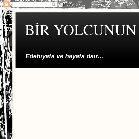
BİR YOLCUNUN 
Edebiyata ve hayata dair...