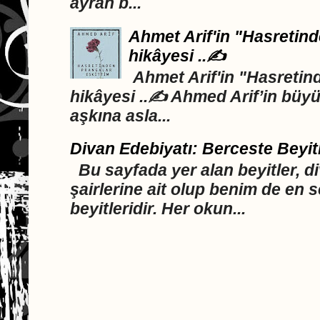
ayran b...
Ahmet Arif'in "Hasretind
hikâyesi ..✍️
Ahmet Arif'in "Hasretind
hikâyesi ..✍️ Ahmed Arif’in büyü
aşkına asla...
Divan Edebiyatı: Berceste Beyit
Bu sayfada yer alan beyitler, d
şairlerine ait olup benim de en 
beyitleridir. Her okun...