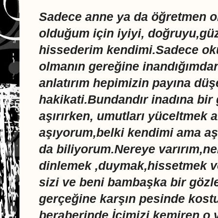
Sadece anne ya da öğretmen o
olduğum için iyiyi, doğruyu,g
hissederim kendimi.Sadece oku
olmanın gereğine inandığımd
anlatırım hepimizin payına düş
hakikati.Bundandır inadına bir 
aşırırken, umutları yüceltmek 
aşıyorum,belki kendimi ama a
da biliyorum.Nereye varırım,n
dinlemek ,duymak,hissetmek v
sizi ve beni bambaşka bir göz
gerçeğine karşın pesinde kost
beraberinde.İçimizi kemiren o 