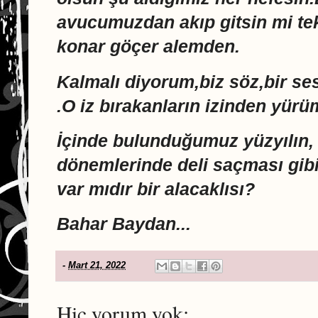
avucumuzdan akıp gitsin mi tek
konar göçer alemden.
Kalmalı diyorum,biz söz,bir ses 
.O iz bırakanların izinden yürü
İçinde bulunduğumuz yüzyılın, s
dönemlerinde deli saçması gibi
var mıdır bir alacaklısı?
Bahar Baydan...
-
Mart 21, 2022
Hiç yorum yok: