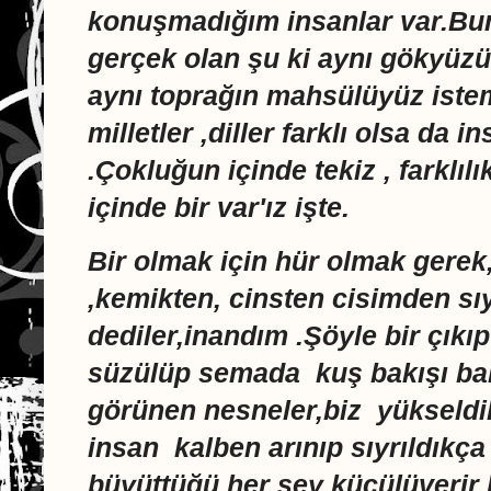
konuşmadığım insanlar var.Bun
gerçek olan şu ki aynı gökyüz
aynı toprağın mahsülüyüz istem
milletler ,diller farklı olsa da i
.Çokluğun içinde tekiz , farklılık
içinde bir var'ız işte.
Bir olmak için hür olmak gerek
,kemikten, cinsten cisimden sı
dediler,inandım .Şöyle bir çıkıp
süzülüp semada kuş bakışı b
görünen nesneler,biz yükseldi
insan kalben arınıp sıyrıldıkç
büyüttüğü her şey küçülüverir