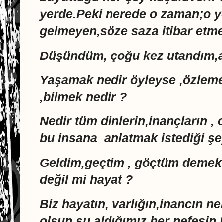
yerde.Peki nerede o zaman;o 
gelmeyen,söze saza itibar etme
Düşündüm, çoğu kez utandım,az
Yaşamak nedir öyleyse ,özleme
,bilmek nedir ?
Nedir tüm dinlerin,inançların , 
bu insana anlatmak istediği ş
Geldim,geçtim , göçtüm demek 
değil mi hayat ?
Biz hayatın, varlığın,inancın ne
olsun şu aldığımız her nefesin