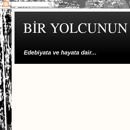
BİR YOLCUNUN 
Edebiyata ve hayata dair...