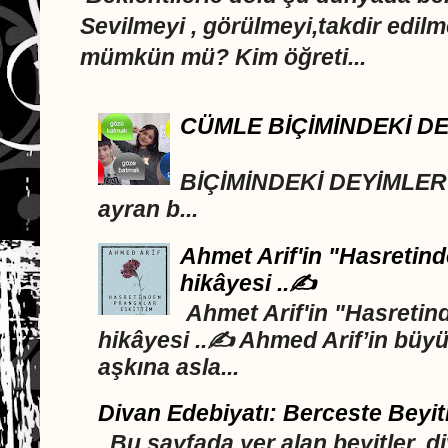
Sevilmeyi , görülmeyi,takdir edi
mümkün mü? Kim öğreti...
CÜMLE BİÇİMİNDEKİ D
DEYİML
BİÇİMİNDEKİ DEYİMLER A
ayran b...
Ahmet Arif'in "Hasretind
hikâyesi ..✍️
Ahmet Arif'in "Hasretind
hikâyesi ..✍️ Ahmed Arif’in büyü
aşkına asla...
Divan Edebiyatı: Berceste Beyit
Bu sayfada yer alan beyitler, d