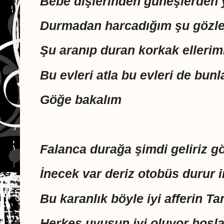
Bebe dişlerinden güneşlerden 
Durmadan harcadığım şu gözler
Şu aranıp duran korkak ellerimi
Bu evleri atla bu evleri de bunl
Göğe bakalım
Falanca durağa şimdi geliriz g
İnecek var deriz otobüs durur i
Bu karanlık böyle iyi afferin Ta
Herkes uyusun iyi oluyor hoşl