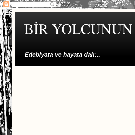
BİR YOLCUNUN 
Edebiyata ve hayata dair...