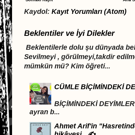
Kaydol:
Kayıt Yorumları (Atom)
Beklentiler ve İyi Dilekler
Beklentilerle dolu şu dünyada 
Sevilmeyi , görülmeyi,takdir edi
mümkün mü? Kim öğreti...
CÜMLE BİÇİMİNDEKİ D
DEYİML
BİÇİMİNDEKİ DEYİMLER A
ayran b...
Ahmet Arif'in "Hasretind
hikâyesi ..✍️