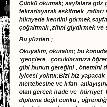
Çünkü okumak; sayfalara göz g
tekrarlayarak eskitmek ,rafları
hikayede kendini görmek,sayfal
çoğaltmak ,zihni giydirmek ve 
Bu yüzden ;
Okuyalım, okutalım; bu konuda
;gençlere , çocuklarımıza,öğre
gibi bunun gereğini , önemini 
iyicesi yoktur.Bizi biz yapacak
mertebesine ve irfan anlayışı
olan gerçek irade ve hürriyet 
diploma değil cünkü , öğrendiğ