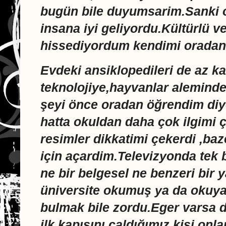
bugün bile duyumsarim.Sanki o
insana iyi geliyordu.Kültürlü ve b
hissediyordum kendimi oradan 
Evdeki ansiklopedileri de az k
teknolojiye,hayvanlar aleminde
şeyi önce oradan öğrendim diye
hatta okuldan daha çok ilgimi ç
resimler dikkatimi çekerdi ,b
için açardim.Televizyonda tek 
ne bir belgesel ne benzeri bir 
üniversite okumuş ya da okuyan,
bulmak bile zordu.Eger varsa 
ilk kapısını çaldığımız kişi onl