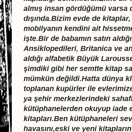
almış insan gördüğümü varsa 
dışında.Bizim evde de kitapla
mobilyanın kendini ait hissetm
işte.Bir de babamın satın aldığı 
Ansiklopedileri, Britanica ve a
aldığı alfabetik Büyük Larouss
şimdiki gibi her semtte kitap 
mümkün değildi.Hatta dünya kla
toplanan kupürler ile evlerimize
ya şehir merkezlerindeki sahafl
kütüphanelerden okuyup iade et
kitapları.Ben kütüphaneleri se
havasını,eski ve yeni kitapları