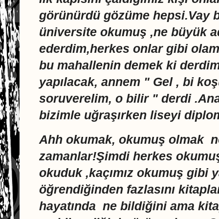
görünürdü gözüme hepsi.Vay b
üniversite okumuş ,ne büyük 
ederdim,herkes onlar gibi olamaz
bu mahallenin demek ki derdi
yapılacak, annem " Gel , bi ko
soruverelim, o bilir " derdi .
bizimle uğraşırken liseyi diplo
Ahh okumak, okumuş olmak ne d
zamanlar!Şimdi herkes okumuş
okuduk ,kaçımız okumuş gibi y
öğrendiğinden fazlasını kitapl
hayatında ne bildiğini ama kit