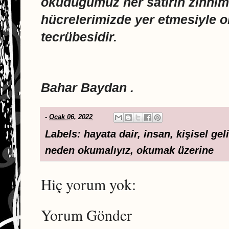
okuduğumuz her satırın zihnim
hücrelerimizde yer etmesiyle o
tecrübesidir.
Bahar Baydan .
-
Ocak 06, 2022
Labels:
hayata dair
,
insan
,
kişisel gel
neden okumalıyız
,
okumak üzerine
Hiç yorum yok:
Yorum Gönder