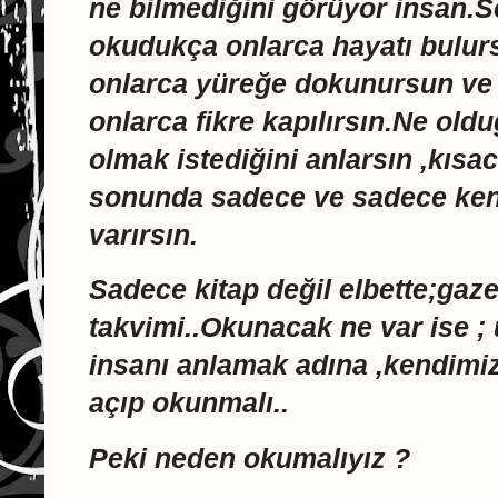
ne bilmediğini görüyor insan.S
okudukça onlarca hayatı bulurs
onlarca yüreğe dokunursun ve 
onlarca fikre kapılırsın.Ne old
olmak istediğini anlarsın ,kısa
sonunda sadece ve sadece ken
varırsın.
Sadece kitap değil elbette;gazet
takvimi..Okunacak ne var ise ;
insanı anlamak adına ,kendimiz
açıp okunmalı..
Peki neden okumalıyız ?