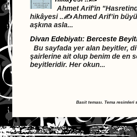
Ahmet Arif'in "Hasretind
hikâyesi ..✍️ Ahmed Arif’in büyü
aşkına asla...
Divan Edebiyatı: Berceste Beyit
Bu sayfada yer alan beyitler, d
şairlerine ait olup benim de en 
beyitleridir. Her okun...
Basit teması. Tema resimleri