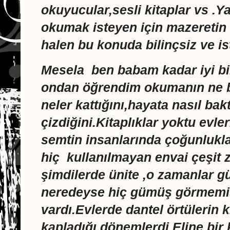
okuyucular,sesli kitaplar vs .Y
okumak isteyen için mazeretin
halen bu konuda bilinçsiz ve is
Mesela ben babam kadar iyi b
ondan öğrendim okumanın ne b
neler kattığını,hayata nasıl bakt
çizdiğini.Kitaplıklar yoktu evl
semtin insanlarında çoğunlukla
hiç kullanılmayan envai çeşit 
şimdilerde ünite ,o zamanlar 
neredeyse hiç gümüş görmemi
vardı.Evlerde dantel örtülerin 
kapladığı dönemlerdi.Eline bir 