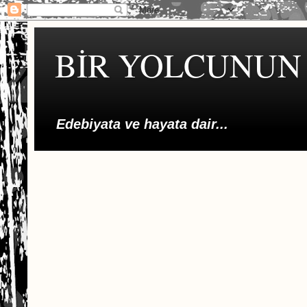
BİR YOLCUNUN 
Edebiyata ve hayata dair...