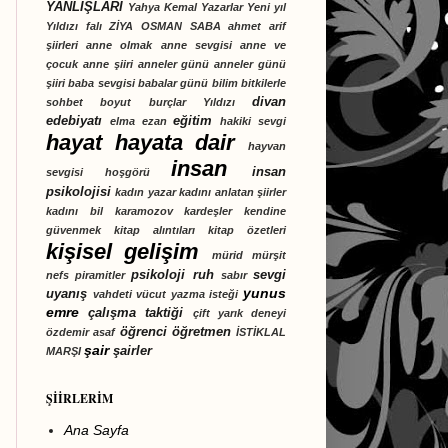
YANLIŞLARI
Yahya Kemal
Yazarlar
Yeni yıl
Yıldızı falı
ZİYA OSMAN SABA
ahmet arif
şiirleri
anne olmak
anne sevgisi
anne ve
çocuk
anne şiiri
anneler günü
anneler günü
şiiri
baba sevgisi
babalar günü
bilim
bitkilerle
divan
sohbet
boyut
burçlar Yıldızı
edebiyatı
eğitim
elma
ezan
hakiki sevgi
hayat
hayata dair
hayvan
insan
insan
sevgisi
hoşgörü
psikolojisi
kadın yazar
kadını anlatan şiirler
kadını bil
karamozov kardeşler
kendine
güvenmek
kitap alıntıları
kitap özetleri
kişisel gelişim
mürid
mürşit
psikoloji
ruh
sevgi
nefs
piramitler
sabır
yunus
uyanış
vahdeti vücut
yazma isteği
emre
çalışma taktiği
çift yarık deneyi
öğrenci
öğretmen
özdemir asaf
İSTİKLAL
şair
şairler
MARŞI
ŞİİRLERİM
Ana Sayfa