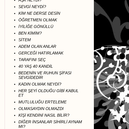
AŞK NEYDİ?
SEVGİ NEYDİ?
KİM NE DERSE DESİN
ÖĞRETMEN OLMAK
İYİLİĞE GÖNÜLLÜ
BEN KİMİM?
SİTEM
ADEM OLAN ANLAR
GERCEĞİ HATIRLAMAK
TARAFINI SEÇ
40 YAŞ 40 KANDİL
BEDENİN VE RUHUN ŞİFASI
SEVGİDEDİR
KADIN OLMAK NEYDİ?
HER ŞEYİ OLDUĞU GİBİ KABUL
ET
MUTLULUĞU ERTELEME
OLMASAYDIN OLMAZDI
KİŞİ KENDİNİ NASIL BİLİR?
DİĞER İNSANLAR SİHİRLİ AYNAM
MI?