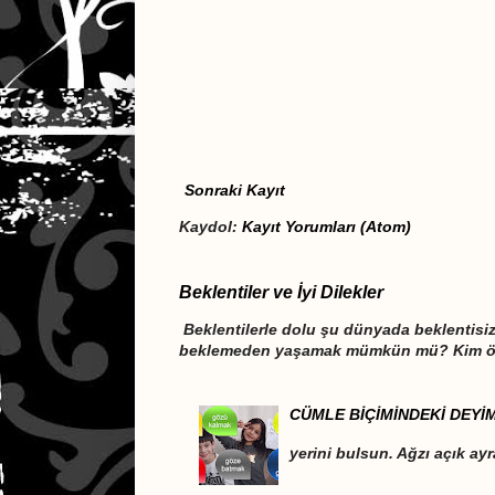
Sonraki Kayıt
Kaydol:
Kayıt Yorumları (Atom)
Beklentiler ve İyi Dilekler
Beklentilerle dolu şu dünyada beklentis
beklemeden yaşamak mümkün mü? Kim öğr
CÜMLE BİÇİMİNDEKİ DEYİ
DEYİMLER CÜM
yerini bulsun. Ağzı açık ayr