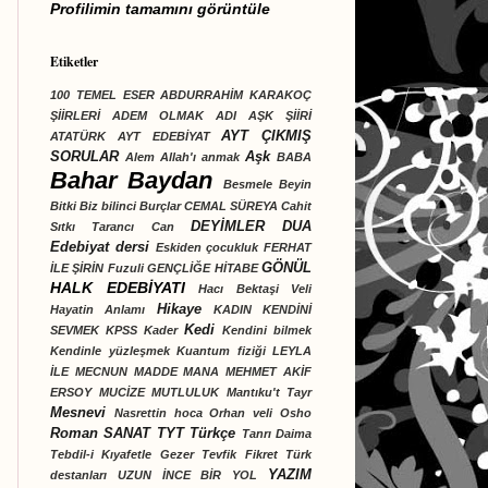
Profilimin tamamını görüntüle
Etiketler
100 TEMEL ESER
ABDURRAHİM KARAKOÇ
ŞİİRLERİ
ADEM OLMAK
ADI AŞK ŞİİRİ
AYT ÇIKMIŞ
ATATÜRK
AYT EDEBİYAT
SORULAR
Aşk
Alem
Allah'ı anmak
BABA
Bahar Baydan
Besmele
Beyin
Bitki
Biz bilinci
Burçlar
CEMAL SÜREYA
Cahit
DEYİMLER
DUA
Sıtkı Tarancı
Can
Edebiyat dersi
Eskiden çocukluk
FERHAT
GÖNÜL
İLE ŞİRİN
Fuzuli
GENÇLİĞE HİTABE
HALK EDEBİYATI
Hacı Bektaşi Veli
Hikaye
Hayatin Anlamı
KADIN
KENDİNİ
Kedi
SEVMEK
KPSS
Kader
Kendini bilmek
Kendinle yüzleşmek
Kuantum fiziği
LEYLA
İLE MECNUN
MADDE
MANA
MEHMET AKİF
ERSOY
MUCİZE
MUTLULUK
Mantıku't Tayr
Mesnevi
Nasrettin hoca
Orhan veli
Osho
Roman
SANAT
TYT Türkçe
Tanrı Daima
Tebdil-i Kıyafetle Gezer
Tevfik Fikret
Türk
YAZIM
destanları
UZUN İNCE BİR YOL