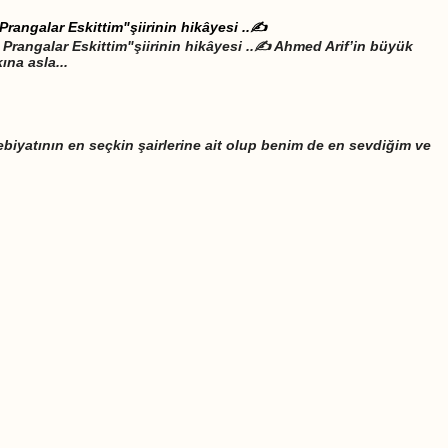
Prangalar Eskittim"şiirinin hikâyesi ..✍️
Prangalar Eskittim"şiirinin hikâyesi ..✍️ Ahmed Arif’in büyük
ına asla...
biyatının en seçkin şairlerine ait olup benim de en sevdiğim ve