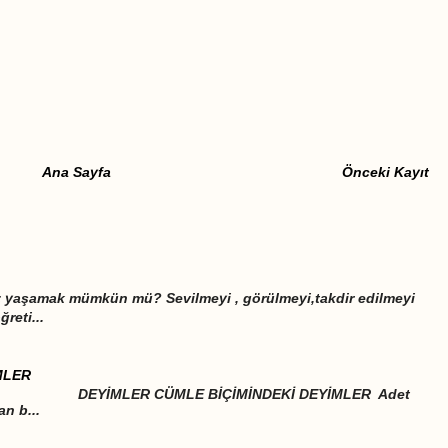
Ana Sayfa
Önceki Kayıt
iz yaşamak mümkün mü? Sevilmeyi , görülmeyi,takdir edilmeyi
eti...
MLER
LE BİÇİMİNDEKİ DEYİMLER Adet
an b...