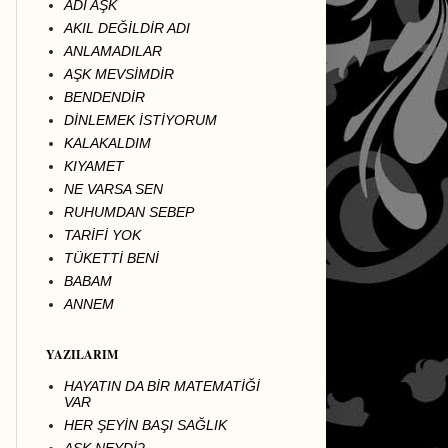
ADI AŞK
AKIL DEĞİLDİR ADI
ANLAMADILAR
AŞK MEVSİMDİR
BENDENDİR
DİNLEMEK İSTİYORUM
KALAKALDIM
KIYAMET
NE VARSA SEN
RUHUMDAN SEBEP
TARİFİ YOK
TÜKETTİ BENİ
BABAM
ANNEM
YAZILARIM
HAYATIN DA BİR MATEMATİĞİ
VAR
HER ŞEYİN BAŞI SAĞLIK